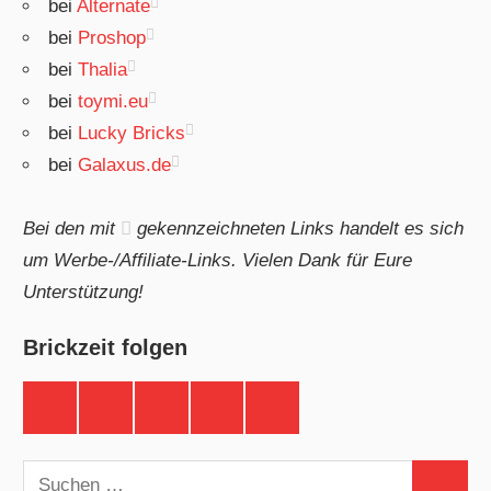
bei
Alternate
bei
Proshop
bei
Thalia
bei
toymi.eu
bei
Lucky Bricks
bei
Galaxus.de
Bei den mit
gekennzeichneten Links handelt es sich
um Werbe-/Affiliate-Links. Vielen Dank für Eure
Unterstützung!
Brickzeit folgen
Brickzeit
Brickzeit
Brickzeit
Brickzeit
Brickzeit
auf
auf
auf
auf
auf
Facebook
Twitter
Instagram
YouTube
Telegram
Suchen