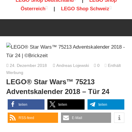
LEGO Shop Deutschland
|
LEGO Shop
Österreich
|
LEGO Shop Schweiz
24. Dezember 2018
Andreas Lojewski
0
Enthält
Werbung
LEGO® Star Wars™ 75213
Adventskalender 2018 – Tür 24
teilen
teilen
teilen
RSS-feed
E-Mail