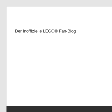
Zum
Inhalt
Brickze
springen
Der inoffizielle LEGO® Fan-Blog