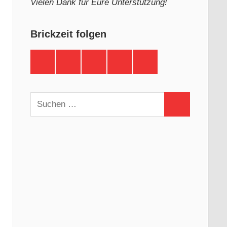
Vielen Dank für Eure Unterstützung!
Brickzeit folgen
Brickzeit
Brickzeit
Brickzeit
Brickzeit
Brickzeit
auf
auf
auf
auf
auf
Facebook
Twitter
Instagram
YouTube
Telegram
Suchen
Suchen
nach: