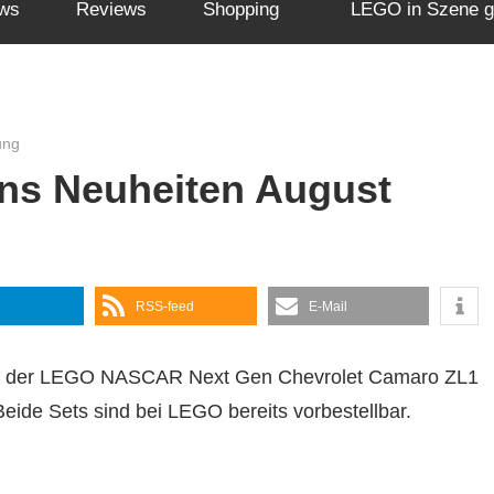
ws
Reviews
Shopping
LEGO in Szene g
ung
s Neuheiten August
RSS-feed
E-Mail
nd der LEGO NASCAR Next Gen Chevrolet Camaro ZL1
de Sets sind bei LEGO bereits vorbestellbar.