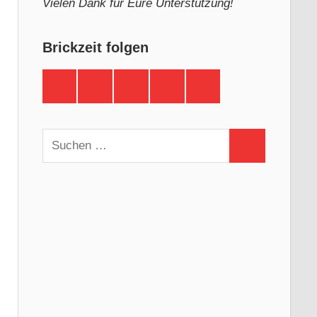
Vielen Dank für Eure Unterstützung!
Brickzeit folgen
Brickzeit
Brickzeit
Brickzeit
Brickzeit
Brickzeit
auf
auf
auf
auf
auf
Facebook
Twitter
Instagram
YouTube
Telegram
Suchen
Suchen
nach: