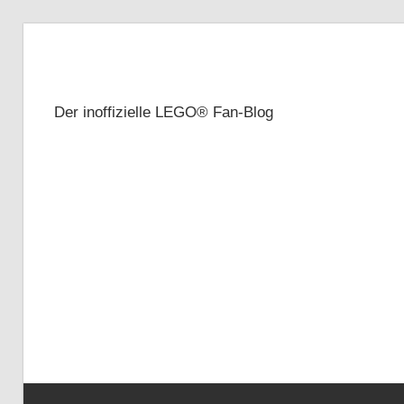
Zum
Inhalt
Brickze
springen
Der inoffizielle LEGO® Fan-Blog