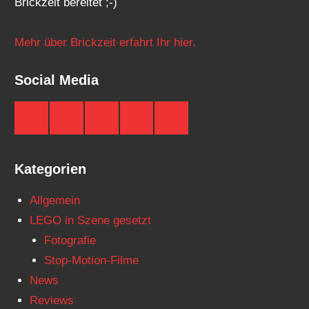
Brickzeit bereitet ;-)
Mehr über Brickzeit erfahrt Ihr hier.
Social Media
Brickzeit
Brickzeit
Brickzeit
Brickzeit
Brickzeit
auf
auf
auf
auf
auf
Facebook
Twitter
Instagram
YouTube
Telegram
Kategorien
Allgemein
LEGO in Szene gesetzt
Fotografie
Stop-Motion-Filme
News
Reviews