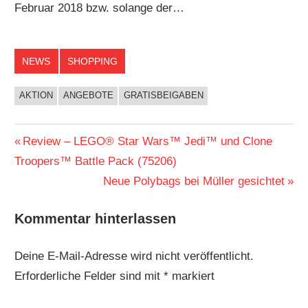
Februar 2018 bzw. solange der…
NEWS
SHOPPING
AKTION
ANGEBOTE
GRATISBEIGABEN
Beitragsnavigation
Vorheriger
Review – LEGO® Star Wars™ Jedi™ und Clone
Beitrag:
Troopers™ Battle Pack (75206)
Nächster
Neue Polybags bei Müller gesichtet
Beitrag:
Kommentar hinterlassen
Deine E-Mail-Adresse wird nicht veröffentlicht.
Erforderliche Felder sind mit
*
markiert