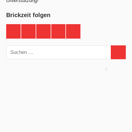
Unterstützung!
Brickzeit folgen
Brickzeit
Brickzeit
Brickzeit
Brickzeit
Brickzeit
auf
auf
auf
auf
auf
Facebook
Twitter
Instagram
YouTube
Telegram
Suchen
Suchen
nach: