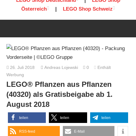
LEGO Shop Deutschland
|
LEGO Shop
Österreich
|
LEGO Shop Schweiz
26. Juli 2018
Andreas Lojewski
0
Enthält
Werbung
LEGO® Pflanzen aus Pflanzen
(40320) als Gratisbeigabe ab 1.
August 2018
teilen
teilen
teilen
RSS-feed
E-Mail