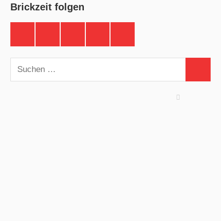
Brickzeit folgen
Brickzeit
Brickzeit
Brickzeit
Brickzeit
Brickzeit
auf
auf
auf
auf
auf
Facebook
Twitter
Instagram
YouTube
Telegram
Suchen
Suchen
nach: