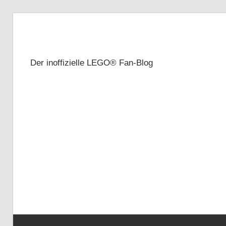
Zum
Inhalt
Brickze
springen
Der inoffizielle LEGO® Fan-Blog