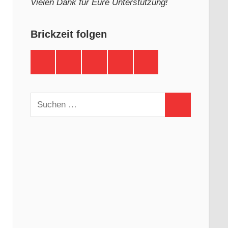
Vielen Dank für Eure Unterstützung!
Brickzeit folgen
Brickzeit
Brickzeit
Brickzeit
Brickzeit
Brickzeit
auf
auf
auf
auf
auf
Facebook
Twitter
Instagram
YouTube
Telegram
Suchen
Suchen
nach: