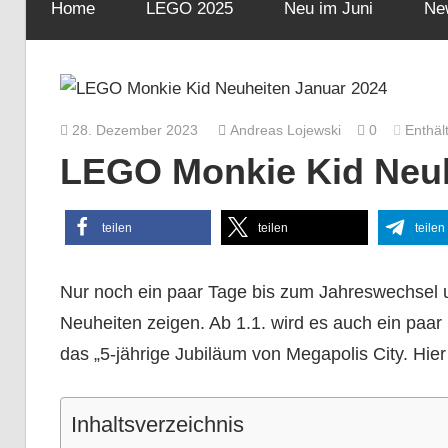
Home
LEGO 2025
Neu im Juni
Ne
28. Dezember 2023
Andreas Lojewski
0
Enthäl
LEGO Monkie Kid Neuh
teilen
teilen
teilen
Nur noch ein paar Tage bis zum Jahreswechsel u
Neuheiten zeigen. Ab 1.1. wird es auch ein paar
das „5-jährige Jubiläum von Megapolis City. Hier 
Inhaltsverzeichnis