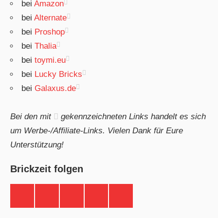
bei
Amazon
bei
Alternate
bei
Proshop
bei
Thalia
bei
toymi.eu
bei
Lucky Bricks
bei
Galaxus.de
Bei den mit
gekennzeichneten Links handelt es sich
um Werbe-/Affiliate-Links. Vielen Dank für Eure
Unterstützung!
Brickzeit folgen
Brickzeit
Brickzeit
Brickzeit
Brickzeit
Brickzeit
auf
auf
auf
auf
auf
Facebook
Twitter
Instagram
YouTube
Telegram