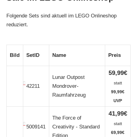
Folgende Sets sind aktuell im LEGO Onlineshop
reduziert.
E
Bild
SetID
Name
Preis
z
59,99€
Lunar Outpost
statt
42211
Mondrover-
99,99€
Raumfahrzeug
UVP
41,99€
The Force of
statt
5009141
Creativity - Standard
69,99€
Edition