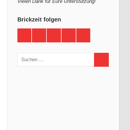
Vielen Dank für Eure Unterstützung!
Brickzeit folgen
Brickzeit
Brickzeit
Brickzeit
Brickzeit
Brickzeit
auf
auf
auf
auf
auf
Facebook
Twitter
Instagram
YouTube
Telegram
Suchen
Suchen
nach: