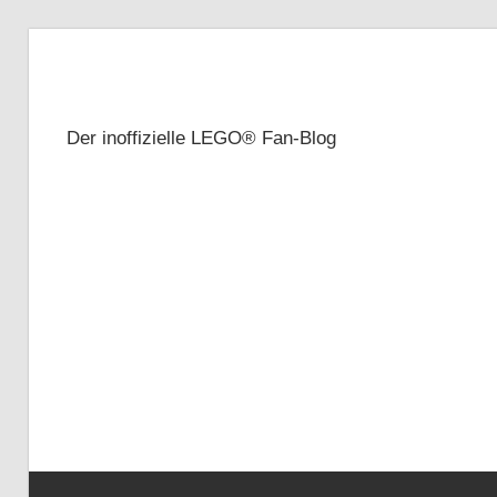
Zum
Inhalt
Brickze
springen
Der inoffizielle LEGO® Fan-Blog