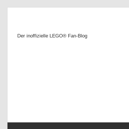
Zum
Inhalt
Brickze
springen
Der inoffizielle LEGO® Fan-Blog