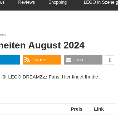
ws
Reviews
Shopping
LEGO in Szene g
bung
iten August 2024
RSS-feed
E-Mail
b für LEGO DREAMZzz Fans. Hier findet Ihr die
Preis
Link