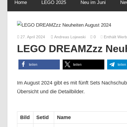
Home
LEGO 2025
Neu im Juni
Ne
27. April 2024
Andreas Lojewski
0
Enthält Wer
LEGO DREAMZzz Neuhe
teilen
teilen
teilen
Im August 2024 gibt es mit fünft Sets Nachschu
Übersicht und die Detailbilder.
Bild
Setid
Name