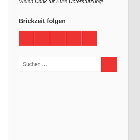
Vielen Dank für Eure Unterstützung!
Brickzeit folgen
Brickzeit
Brickzeit
Brickzeit
Brickzeit
Brickzeit
auf
auf
auf
auf
auf
Facebook
Twitter
Instagram
YouTube
Telegram
Suchen
Suchen
nach: