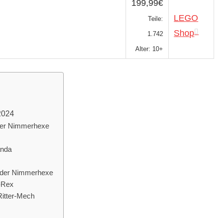
199,99€
LEGO
Teile:
Shop
1.742
Alter: 10+
2024
der Nimmerhexe
anda
 der Nimmerhexe
-Rex
itter-Mech