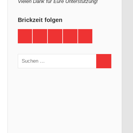
Vielen Dank für Eure Unterstützung!
Brickzeit folgen
Brickzeit
Brickzeit
Brickzeit
Brickzeit
Brickzeit
auf
auf
auf
auf
auf
Facebook
Twitter
Instagram
YouTube
Telegram
Suchen
Suchen
nach: