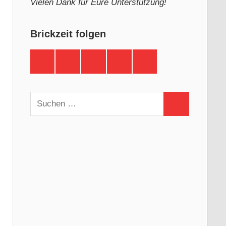
Vielen Dank für Eure Unterstützung!
Brickzeit folgen
Brickzeit
Brickzeit
Brickzeit
Brickzeit
Brickzeit
auf
auf
auf
auf
auf
Facebook
Twitter
Instagram
YouTube
Telegram
Suchen
Suchen
nach: