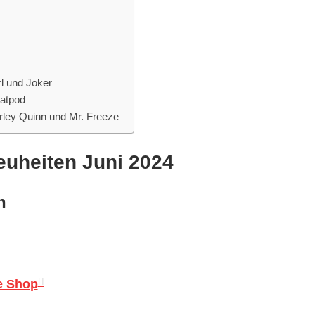
l und Joker
atpod
ley Quinn und Mr. Freeze
euheiten Juni 2024
h
e Shop