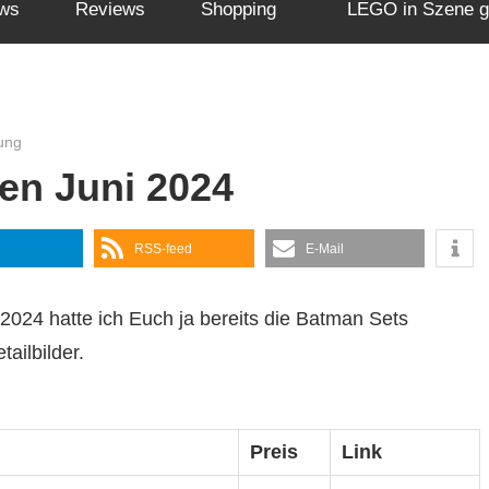
ws
Reviews
Shopping
LEGO in Szene g
ung
n Juni 2024
RSS-feed
E-Mail
2024 hatte ich Euch ja bereits die Batman Sets
tailbilder.
Preis
Link