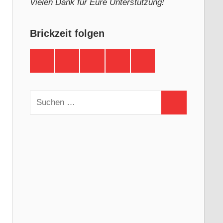
Vielen Dank für Eure Unterstützung!
Brickzeit folgen
Brickzeit
Brickzeit
Brickzeit
Brickzeit
Brickzeit
auf
auf
auf
auf
auf
Facebook
Twitter
Instagram
YouTube
Telegram
Suchen
Suchen
nach: