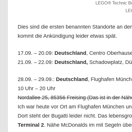
LEGO® Technic Buga
LE
Dies sind die ersten benannten Standorte an de
kommt die Ankündigung leider etwas spät.
17.09.
–
20.09:
Deutschland
, Centro Oberhaus
21.09. – 22.09:
Deutschland,
Schadowplatz, Dü
28.09.
–
29.09.:
Deutschland
,
Flughafen Münc
10 Uhr – 20 Uhr
Nordallee 25, 85356 Freising (Das ist in der Nä
Ich war heute vor Ort am Flughafen München und
Dort steht der Bugatti leider nicht. Das leben
Terminal 2
. Nähe McDonalds im mit Segeln über