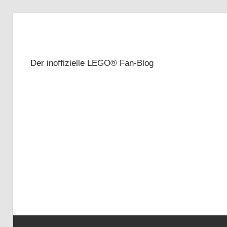
Zum
Inhalt
Brickze
springen
Der inoffizielle LEGO® Fan-Blog