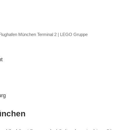
s Flughafen München Terminal 2 | LEGO Gruppe
ht
urg
ünchen