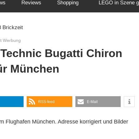
ws
Reviews
Shopping
LEGO in Szene g
lt Werbung
echnic Bugatti Chiron
für München
RSS-feed
E-Mail
m Flughafen München. Adresse korrigiert und Bilder