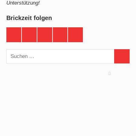
Unterstützung!
Brickzeit folgen
Brickzeit
Brickzeit
Brickzeit
Brickzeit
Brickzeit
auf
auf
auf
auf
auf
Facebook
Twitter
Instagram
YouTube
Telegram
Suchen
Suchen
nach: