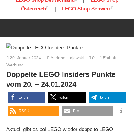
LEGO Shop Deutschland
|
LEGO Shop
Österreich
|
LEGO Shop Schweiz
20. Januar 2024
Andreas Lojewski
0
Enthält
Werbung
Doppelte LEGO Insiders Punkte
vom 20. – 24.01.2024
teilen
teilen
teilen
RSS-feed
E-Mail
Aktuell gibt es bei LEGO wieder doppelte LEGO