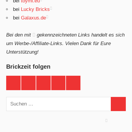
bei
toymi.eu
bei
Lucky Bricks
bei
Galaxus.de
Bei den mit
gekennzeichneten Links handelt es sich
um Werbe-/Affiliate-Links. Vielen Dank für Eure
Unterstützung!
Brickzeit folgen
Brickzeit
Brickzeit
Brickzeit
Brickzeit
Brickzeit
auf
auf
auf
auf
auf
Facebook
Twitter
Instagram
YouTube
Telegram
Suchen
Suchen
nach: