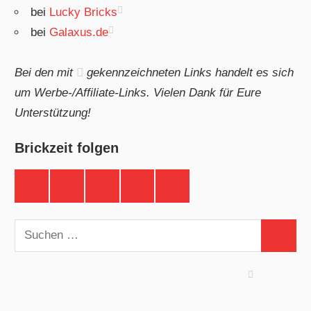
bei
Lucky Bricks
bei
Galaxus.de
Bei den mit
gekennzeichneten Links handelt es sich
um Werbe-/Affiliate-Links. Vielen Dank für Eure
Unterstützung!
Brickzeit folgen
Brickzeit
Brickzeit
Brickzeit
Brickzeit
Brickzeit
auf
auf
auf
auf
auf
Facebook
Twitter
Instagram
YouTube
Telegram
Suchen
Suchen
nach: